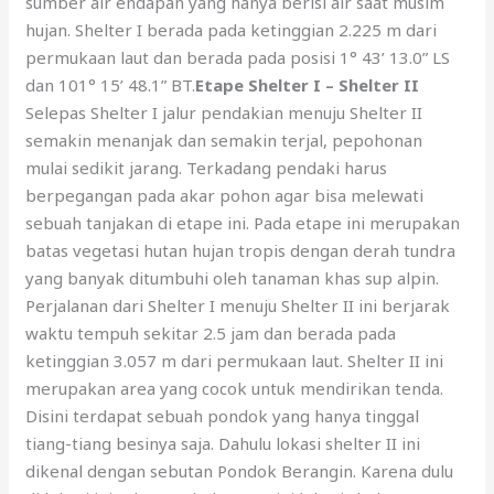
sumber air endapan yang hanya berisi air saat musim
hujan. Shelter I berada pada ketinggian 2.225 m dari
permukaan laut dan berada pada posisi 1° 43’ 13.0” LS
dan 101° 15’ 48.1” BT.
Etape Shelter I – Shelter II
Selepas Shelter I jalur pendakian menuju Shelter II
semakin menanjak dan semakin terjal, pepohonan
mulai sedikit jarang. Terkadang pendaki harus
berpegangan pada akar pohon agar bisa melewati
sebuah tanjakan di etape ini. Pada etape ini merupakan
batas vegetasi hutan hujan tropis dengan derah tundra
yang banyak ditumbuhi oleh tanaman khas sup alpin.
Perjalanan dari Shelter I menuju Shelter II ini berjarak
waktu tempuh sekitar 2.5 jam dan berada pada
ketinggian 3.057 m dari permukaan laut. Shelter II ini
merupakan area yang cocok untuk mendirikan tenda.
Disini terdapat sebuah pondok yang hanya tinggal
tiang-tiang besinya saja. Dahulu lokasi shelter II ini
dikenal dengan sebutan Pondok Berangin. Karena dulu