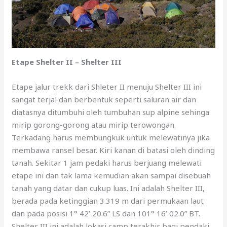
Etape Shelter II – Shelter III
Etape jalur trekk dari Shleter II menuju Shelter III ini
sangat terjal dan berbentuk seperti saluran air dan
diatasnya ditumbuhi oleh tumbuhan sup alpine sehinga
mirip gorong-gorong atau mirip terowongan.
Terkadang harus membungkuk untuk melewatinya jika
membawa ransel besar. Kiri kanan di batasi oleh dinding
tanah. Sekitar 1 jam pedaki harus berjuang melewati
etape ini dan tak lama kemudian akan sampai disebuah
tanah yang datar dan cukup luas. Ini adalah Shelter III,
berada pada ketinggian 3.319 m dari permukaan laut
dan pada posisi 1° 42’ 20.6” LS dan 101° 16’ 02.0” BT.
Shelter III ini adalah lokasi camp terakhir bagi pendaki,