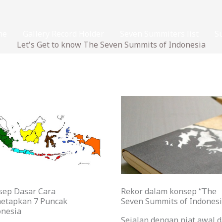
i di pulau Jawa, yang
ndonesia. Dipulau ini banyak
ngan ketinggian diatas 3.000 m,
me
Gallery Record Holder
Seven Summiters list
S
676 m dari permukaan laut.
Let's Get to know The Seven Summits of Indonesia
sep Dasar Cara
Rekor dalam konsep “The
etapkan 7 Puncak
Seven Summits of Indones
onesia
Sejalan dengan niat awal d