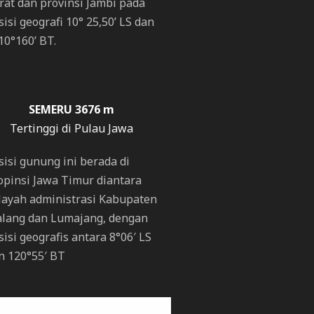
rat dan provinsi Jambi pada
sisi geografi 10° 25,50’ LS dan
10°160’ BT.
SEMERU 3676 m
Tertinggi di Pulau Jawa
sisi gunung ini berada di
opinsi Jawa Timur diantara
layah administrasi Kabupaten
lang dan Lumajang, dengan
sisi geografis antara 8°06′ LS
n 120°55′ BT