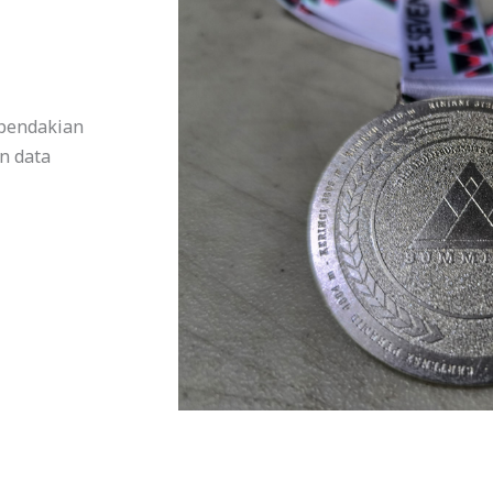
 pendakian
n data