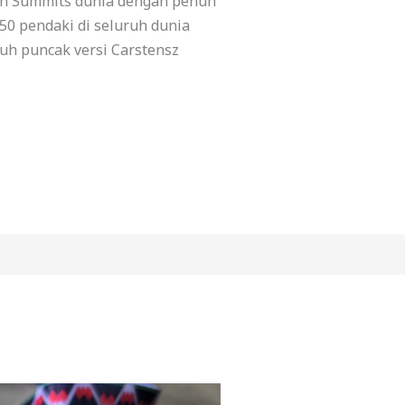
en Summits dunia dengan penuh
 350 pendaki di seluruh dunia
uh puncak versi Carstensz