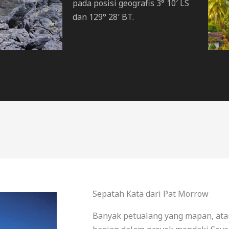
pada posisi geografis 3° 10′ LS
dan 129° 28′ BT.
Sepatah Kata dari Pat Morrow
Banyak petualang yang mapan, atau