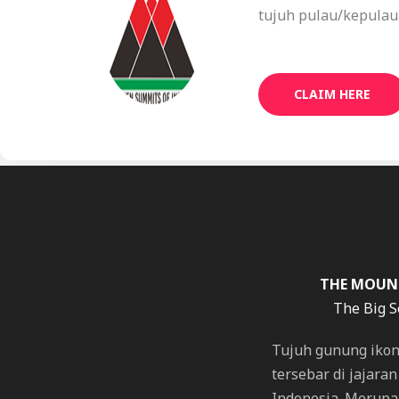
tujuh pulau/kepulau
CLAIM HERE
THE MOUN
The Big 
Tujuh gunung ikon
tersebar di jajara
Indonesia. Merupak