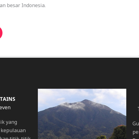
an besar Indonesia.
TAINS
Seven
ik yang
Gu
n kepulauan
pe
an titik-titik