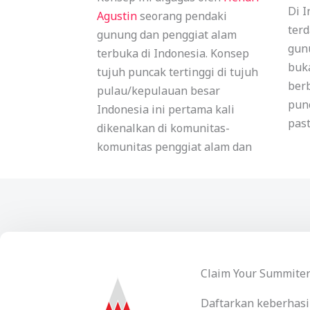
Di I
Agustin
seorang pendaki
ter
gunung dan penggiat alam
gun
terbuka di Indonesia. Konsep
buka
tujuh puncak tertinggi di tujuh
ber
pulau/kepulauan besar
punc
Indonesia ini pertama kali
pas
dikenalkan di komunitas-
komunitas penggiat alam dan
Claim Your Summite
Daftarkan keberhasi