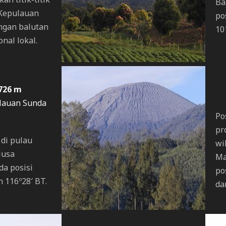
Ba
/Kepulauan
po
engan balutan
10
nal lokal.
726 m
ulauan Sunda
Po
pr
 di pulau
wi
Nusa
Ma
da posisi
po
n 116º28′ BT.
da