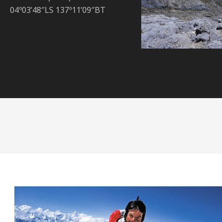
04º03’48″LS 137º11’09″BT