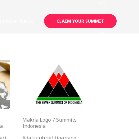
ummiter News
CLAIM YOUR SUMMIT
Makna Logo 7 Summits
ia
Indonesia
ari
Ada tujuh setitiga yang