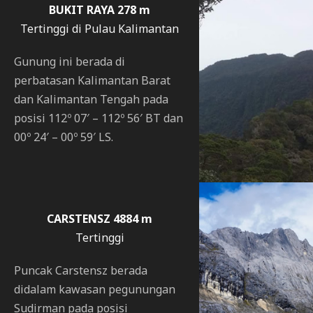
BUKIT RAYA 278 m
Tertinggi di Pulau Kalimantan
Gunung ini berada di
perbatasan Kalimantan Barat
dan Kalimantan Tengah pada
posisi 112º 07′ – 112º 56′ BT dan
00º 24′ – 00º 59′ LS.
CARSTENSZ 4884 m
Tertinggi
Puncak Carstensz berada
didalam kawasan pegunungan
Sudirman pada posisi