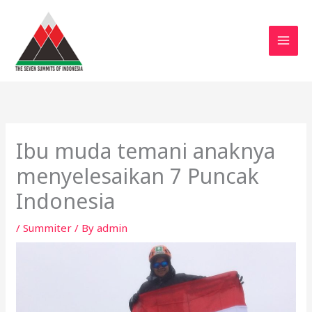
Skip
to
content
Ibu muda temani anaknya
menyelesaikan 7 Puncak
Indonesia
/
Summiter
/ By
admin