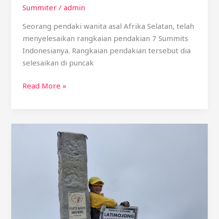
Summiter
/
admin
Seorang pendaki wanita asal Afrika Selatan, telah
menyelesaikan rangkaian pendakian 7 Summits
Indonesianya. Rangkaian pendakian tersebut dia
selesaikan di puncak
Read More »
Pemecah
Rekor
Pendaki
Wanita
tertua
The
Seven
Summits