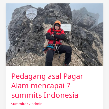
Pedagang
asal
Pagar
Alam
mencapai
7
summits
Indonesia
Pedagang asal Pagar
Alam mencapai 7
summits Indonesia
Summiter
/
admin