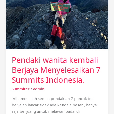
Menyelesaikan
7
Summits
Indonesia.
Pendaki wanita kembali
Berjaya Menyelesaikan 7
Summits Indonesia.
Summiter
/
admin
“Alhamdulillah semua pendakian 7 puncak ini
berjalan lancar tidak ada kendala besar , hanya
saja berjuang untuk melawan badai di