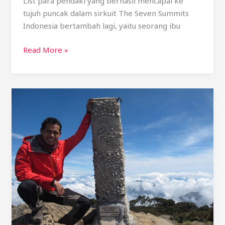
List para pendaki yang berhasil mencapai ke
tujuh puncak dalam sirkuit The Seven Summits
Indonesia bertambah lagi, yaitu seorang ibu
Read More »
Seven
Summiter
Indonesia
yang
juga
seorang
World
Seven
Summiter