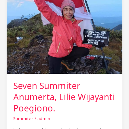
Anumerta,
Lilie
Wijayanti
Poegiono.
Seven Summiter
Anumerta, Lilie Wijayanti
Poegiono.
Summiter
/
admin