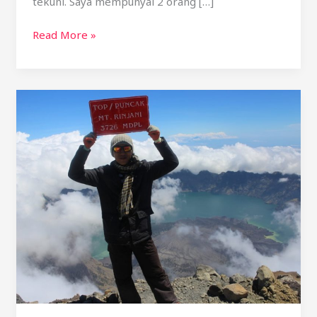
tekuni. Saya mempunyai 2 orang […]
Read More »
Pendaki
Asal
Jambi
menyelesaikan
7
Summits
Indonesia