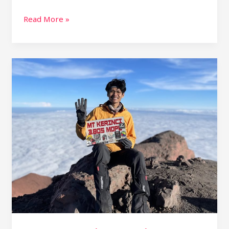
Read More »
Putra
Banjarmasin
berhasil
menyelesaikan
pendakian
7
Summits
Indonesia.