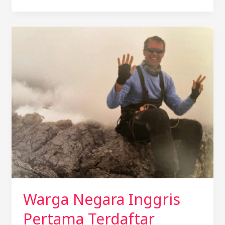
Warga
Negara
Inggris
Pertama
Terdaftar
Sebagai
7
Summiter
Indonesia.
Warga Negara Inggris
Pertama Terdaftar