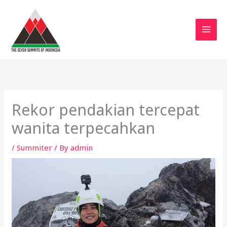
Skip
to
content
Rekor pendakian tercepat
wanita terpecahkan
/
Summiter
/ By
admin